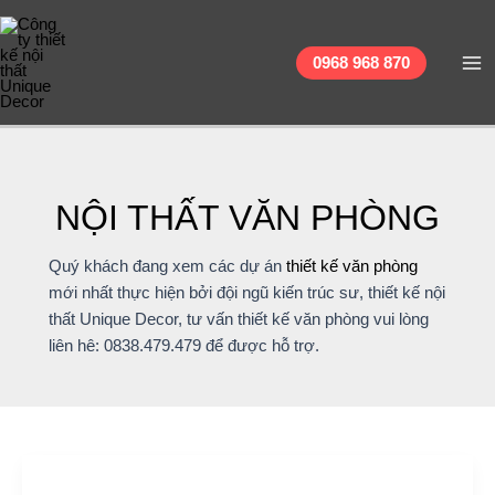
tìm
Nhảy
Phân
Ma
kiếm
tới
trang
...
Me
0968 968 870
nội
bài
dung
đăng
NỘI THẤT VĂN PHÒNG
Quý khách đang xem các dự án
thiết kế văn phòng
mới nhất thực hiện bởi đội ngũ kiến trúc sư, thiết kế nội
thất Unique Decor, tư vấn thiết kế văn phòng vui lòng
liên hê: 0838.479.479 để được hỗ trợ.