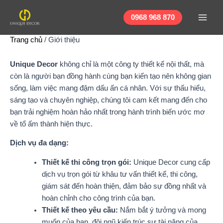
Nhảy
Main
tới
0968 968 870
Men
nội
Trang chủ
/
Giới thiệu
dung
Unique Decor
không chỉ là một công ty thiết kế nội thất, mà
còn là người bạn đồng hành cùng bạn kiến tạo nên không gian
sống, làm việc mang đậm dấu ấn cá nhân. Với sự thấu hiểu,
sáng tạo và chuyên nghiệp, chúng tôi cam kết mang đến cho
bạn trải nghiệm hoàn hảo nhất trong hành trình biến ước mơ
về tổ ấm thành hiện thực.
Dịch vụ đa dạng:
Thiết kế thi công trọn gói:
Unique Decor cung cấp
dịch vụ trọn gói từ khâu tư vấn thiết kế, thi công,
giám sát đến hoàn thiện, đảm bảo sự đồng nhất và
hoàn chỉnh cho công trình của bạn.
Thiết kế theo yêu cầu:
Nắm bắt ý tưởng và mong
muốn của bạn, đội ngũ kiến trúc sư tài năng của